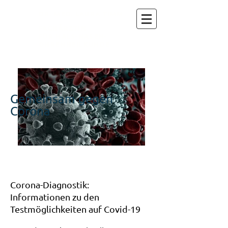
DR. MED. LAURA TIMM
FACHÄRZTIN
FÜR HALS-NASEN-
OHRENHEILKUNDE
Gemeinsam gegen
Corona
Corona-Diagnostik:
Informationen zu den
Testmöglichkeiten auf Covid-19