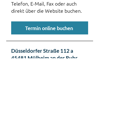
Telefon, E-Mail, Fax oder auch
direkt über die Website buchen.
Termin online buchen
Düsseldorfer Straße 112 a
45481 Mülheim an der Ruhr
Sprechstunden
Mo: 08.3
0 - 13.00 +
14.30 - 17.00
Uhr
Di:
08.30 - 13.00
+
14.30 - 17.00
Uhr
Mi:
08.30 - 14.00
Uhr
Do
:
12.00 - 18.00
Uhr
Fr:
08.00 - 13.00
Uhr
und nach Vereinbarung
Offene Sprechstunde