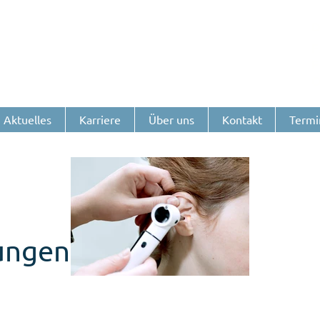
D
F
Aktuelles
Karriere
Über uns
Kontakt
Termi
ungen