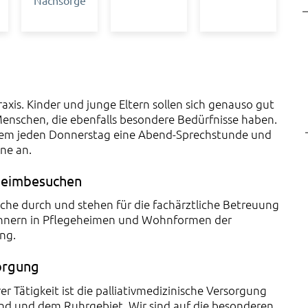
Nachsorge
raxis. Kinder und junge Eltern sollen sich genauso gut
enschen, die ebenfalls besondere Bedürfnisse haben.
udem jeden Donnerstag eine Abend-Sprechstunde und
ne an.
Heimbesuchen
che durch und stehen für die fachärztliche Betreuung
nern in Pflegeheimen und Wohnformen der
ng.
sorgung
r Tätigkeit ist die palliativmedizinische Versorgung
nd und dem Ruhrgebiet. Wir sind auf die besonderen