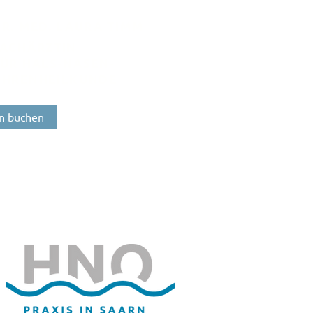
R. MED. LAURA TIMM
FACHÄRZTIN
ÜR HALS-NASEN-
OHRENHEILKUNDE
n buchen